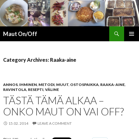
Search
Maut On/Off
SKIP
PRIMAR
TO
MENU
CONTENT
Category Archives: Raaka-aine
ANNOS
,
IHMINEN
,
METODI
,
MUUT
,
OSTOSPAIKKA
,
RAAKA-AINE
,
RAVINTOLA
,
RESEPTI
,
VÄLINE
TÄSTÄ TÄMÄ ALKAA –
ONKO MAUT ON VAI OFF?
15.02. 2014
LEAVE A COMMENT