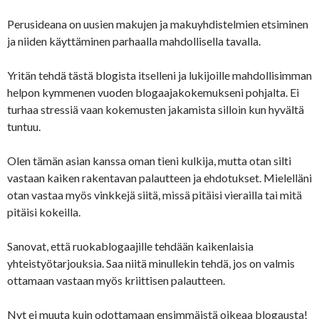
Perusideana on uusien makujen ja makuyhdistelmien etsiminen
ja niiden käyttäminen parhaalla mahdollisella tavalla.
Yritän tehdä tästä blogista itselleni ja lukijoille mahdollisimman
helpon kymmenen vuoden blogaajakokemukseni pohjalta. Ei
turhaa stressiä vaan kokemusten jakamista silloin kun hyvältä
tuntuu.
Olen tämän asian kanssa oman tieni kulkija, mutta otan silti
vastaan kaiken rakentavan palautteen ja ehdotukset. Mielelläni
otan vastaa myös vinkkejä siitä, missä pitäisi vierailla tai mitä
pitäisi kokeilla.
Sanovat, että ruokablogaajille tehdään kaikenlaisia
yhteistyötarjouksia. Saa niitä minullekin tehdä, jos on valmis
ottamaan vastaan myös kriittisen palautteen.
Nyt ei muuta kuin odottamaan ensimmäistä oikeaa blogausta!