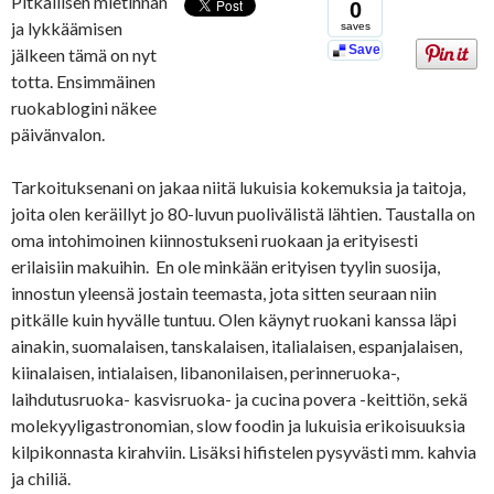
Pitkällisen mietinnän
0
ja lykkäämisen
saves
Save
jälkeen tämä on nyt
totta. Ensimmäinen
ruokablogini näkee
päivänvalon.
Tarkoituksenani on jakaa niitä lukuisia kokemuksia ja taitoja,
joita olen keräillyt jo 80-luvun puolivälistä lähtien. Taustalla on
oma intohimoinen kiinnostukseni ruokaan ja erityisesti
erilaisiin makuihin. En ole minkään erityisen tyylin suosija,
innostun yleensä jostain teemasta, jota sitten seuraan niin
pitkälle kuin hyvälle tuntuu. Olen käynyt ruokani kanssa läpi
ainakin, suomalaisen, tanskalaisen, italialaisen, espanjalaisen,
kiinalaisen, intialaisen, libanonilaisen, perinneruoka-,
laihdutusruoka- kasvisruoka- ja cucina povera -keittiön, sekä
molekyyligastronomian, slow foodin ja lukuisia erikoisuuksia
kilpikonnasta kirahviin. Lisäksi hifistelen pysyvästi mm. kahvia
ja chiliä.