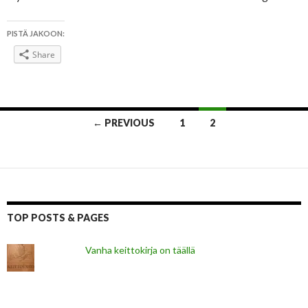
PISTÄ JAKOON:
Share
Posts
← PREVIOUS
1
2
navigation
TOP POSTS & PAGES
Vanha keittokirja on täällä