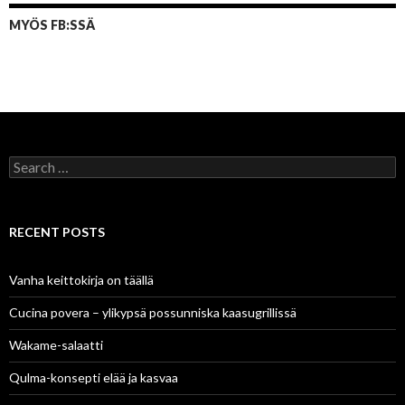
MYÖS FB:SSÄ
Search
for:
RECENT POSTS
Vanha keittokirja on täällä
Cucina povera – ylikypsä possunniska kaasugrillissä
Wakame-salaatti
Qulma-konsepti elää ja kasvaa