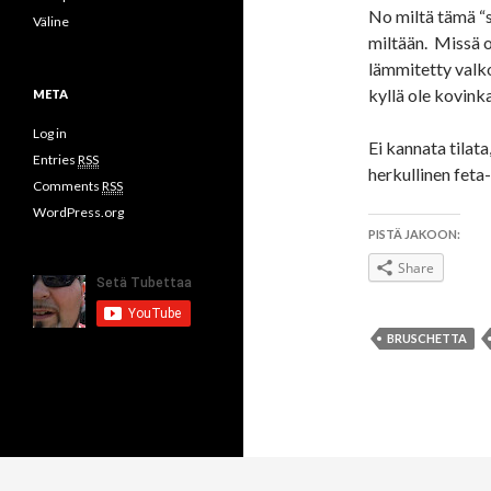
No miltä tämä “s
Väline
miltään. Missä ol
lämmitetty valko
kyllä ole kovink
META
Log in
Ei kannata tilat
Entries
RSS
herkullinen feta
Comments
RSS
WordPress.org
PISTÄ JAKOON:
Share
BRUSCHETTA