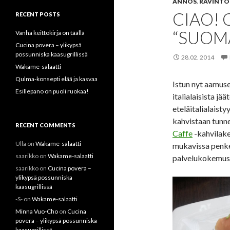
ANNOS
,
RAVINTO
CIAO! 
RECENT POSTS
“SUOM
Vanha keittokirja on täällä
Cucina povera – ylikypsä
possunniska kaasugrillissä
28.02. 2014
Wakame-salaatti
Qulma-konsepti elää ja kasvaa
Istun nyt aamuse
Esillepano on puoli ruokaa!
italialaisista jää
eteläitalialaisty
kahvistaan tunn
RECENT COMMENTS
Caffe
-kahvilake
Ulla
on
Wakame-salaatti
mukavissa penkei
saarikko
on
Wakame-salaatti
palvelukokemus p
saarikko
on
Cucina povera –
ylikypsä possunniska
kaasugrillissä
-S-
on
Wakame-salaatti
Minna Vuo-Cho
on
Cucina
povera – ylikypsä possunniska
kaasugrillissä