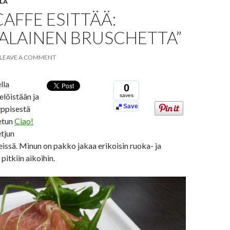
LA
CAFFE ESITTÄÄ:
ALAINEN BRUSCHETTA”
LEAVE A COMMENT
lla
0
telöistään ja
saves
Save
yppisestä
etun
Ciao!
tjun
ssä. Minun on pakko jakaa erikoisin ruoka- ja
itkiin aikoihin.