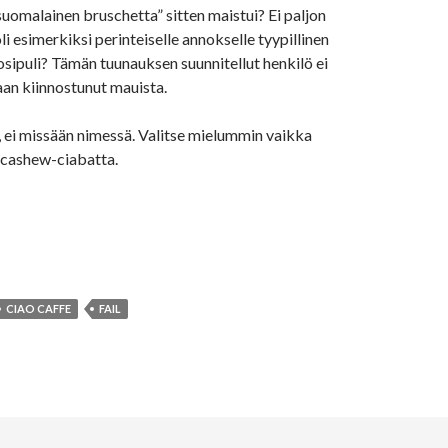
uomalainen bruschetta” sitten maistui? Ei paljon
i esimerkiksi perinteiselle annokselle tyypillinen
sipuli? Tämän tuunauksen suunnitellut henkilö ei
aan kiinnostunut mauista.
a, ei missään nimessä. Valitse mielummin vaikka
-cashew-ciabatta.
CIAO CAFFE
FAIL