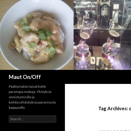
Search
Maut On/Off
Päättymätön taival kohti
parempia makuja. Ylistyksiä
onnistumisille ja
kehitysehdotuksia parannusta
kaipaaville.
Tag Archives: 
Search
for: