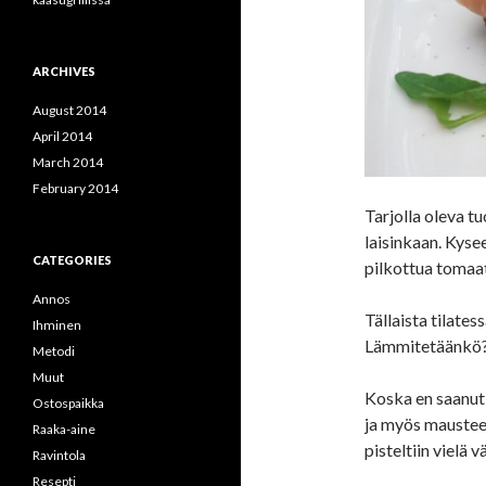
ARCHIVES
August 2014
April 2014
March 2014
February 2014
Tarjolla oleva tu
laisinkaan. Kysee
CATEGORIES
pilkottua tomaat
Annos
Tällaista tilate
Ihminen
Lämmitetäänkö?
Metodi
Muut
Koska en saanut 
Ostospaikka
ja myös mausteet,
Raaka-aine
pisteltiin vielä 
Ravintola
Resepti