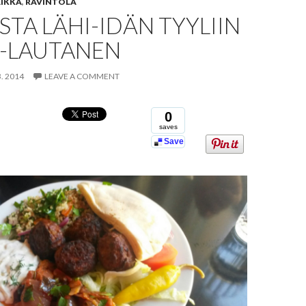
IKKA
,
RAVINTOLA
TA LÄHI-IDÄN TYYLIIN
E-LAUTANEN
3. 2014
LEAVE A COMMENT
0
saves
Save