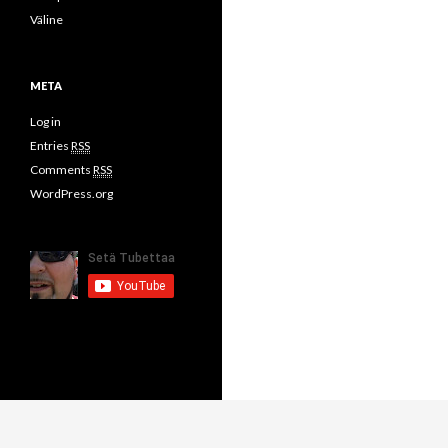
Väline
META
Log in
Entries
RSS
Comments
RSS
WordPress.org