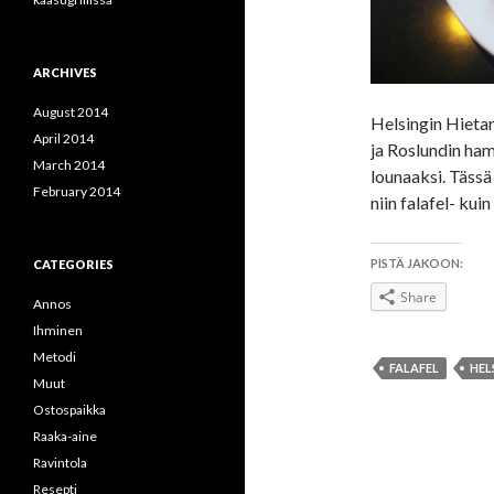
ARCHIVES
August 2014
Helsingin Hieta
April 2014
ja Roslundin ham
March 2014
lounaaksi. Tässä
February 2014
niin falafel- ku
PISTÄ JAKOON:
CATEGORIES
Share
Annos
Ihminen
Metodi
FALAFEL
HEL
Muut
Ostospaikka
Raaka-aine
Ravintola
Resepti