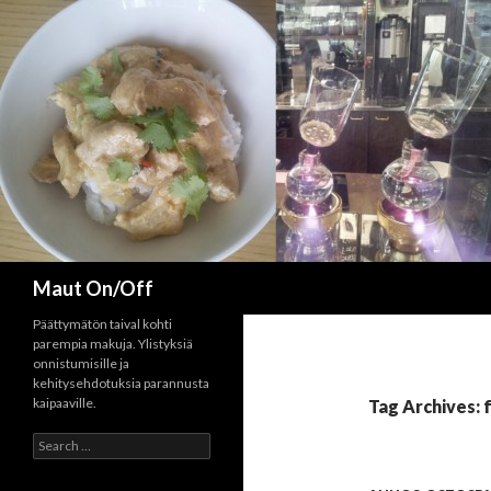
Search
Maut On/Off
Päättymätön taival kohti
parempia makuja. Ylistyksiä
onnistumisille ja
kehitysehdotuksia parannusta
kaipaaville.
Tag Archives: 
Search
for: