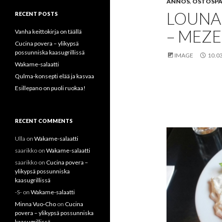
ANNOS
,
OSTOSPA
LOUNAS
RECENT POSTS
– MEZ
Vanha keittokirja on täällä
Cucina povera – ylikypsä
possunniska kaasugrillissä
IMAGE
10.0
Wakame-salaatti
Qulma-konsepti elää ja kasvaa
Esillepano on puoli ruokaa!
RECENT COMMENTS
Ulla
on
Wakame-salaatti
saarikko
on
Wakame-salaatti
saarikko
on
Cucina povera –
ylikypsä possunniska
kaasugrillissä
-S-
on
Wakame-salaatti
Minna Vuo-Cho
on
Cucina
povera – ylikypsä possunniska
kaasugrillissä