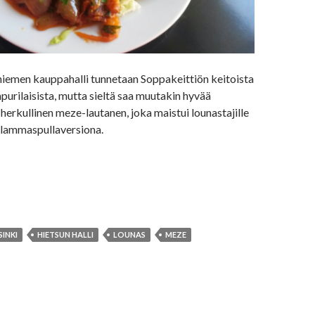
niemen kauppahalli tunnetaan Soppakeittiön keitoista
purilaisista, mutta sieltä saa muutakin hyvää
 herkullinen meze-lautanen, joka maistui lounastajille
in lammaspullaversiona.
SINKI
HIETSUN HALLI
LOUNAS
MEZE