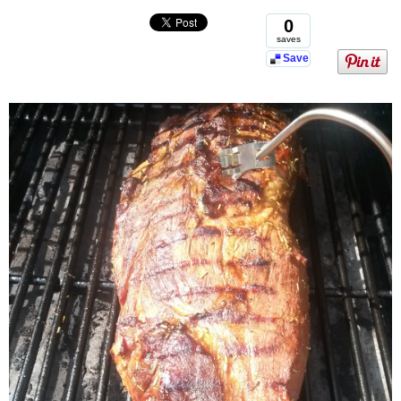
0
saves
Save