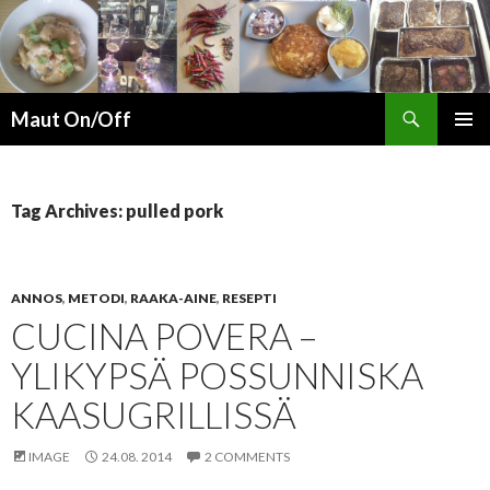
Search
Maut On/Off
SKIP
PRIMAR
TO
MENU
CONTENT
Tag Archives: pulled pork
ANNOS
,
METODI
,
RAAKA-AINE
,
RESEPTI
CUCINA POVERA –
YLIKYPSÄ POSSUNNISKA
KAASUGRILLISSÄ
IMAGE
24.08. 2014
2 COMMENTS