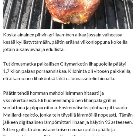
Koska ainainen pihvin grillaaminen alkaa jossain vaiheessa
kesää kyllästyttämään, päätin eräänä viikonloppuna kokeilla
jotain aikaavievää ja edullista.
Tutkimusmatka paikallisen Citymarketin lihapuolella päätyi
1,7 kilon palaan porsaanniskaa. Kilohinta oli vitosen paikkeilla,
eli aikamoinen lihaköntsä lähti n. lounassetelin hinnalla.
Päätin tehdä homman mahdollisimman hitaasti ja
yksinkertaisesti. Eli huoneenlämpöinen lihanpala grilliin
suolattuna ja pippuroituna. Ensimmäiseksi pintaan piti saada
Maillard-reaktio, jonka tein täysillä lämmöillä nopeasti. Tämän
jälkeen digitaalinen lämpömittari lihaan ja hälytin 93 asteeseen.
Sitten grillistä ainoastaan toisen reunan poltin päälle ja