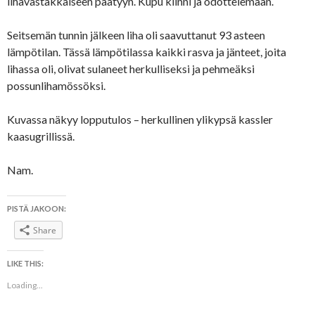
lihavastakkaiseen päätyyn. Kupu kiinni ja odottelemaan.
Seitsemän tunnin jälkeen liha oli saavuttanut 93 asteen
lämpötilan. Tässä lämpötilassa kaikki rasva ja jänteet, joita
lihassa oli, olivat sulaneet herkulliseksi ja pehmeäksi
possunlihamössöksi.
Kuvassa näkyy lopputulos – herkullinen ylikypsä kassler
kaasugrillissä.
Nam.
PISTÄ JAKOON:
Share
LIKE THIS:
Loading...